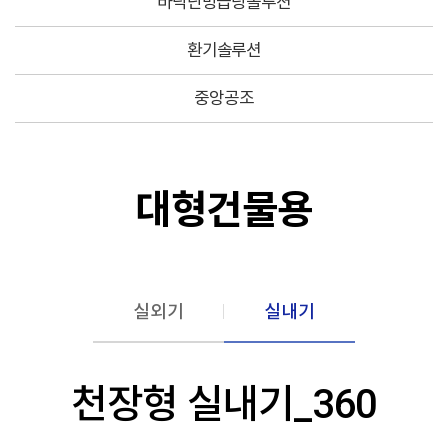
바닥난방급탕솔루션
환기솔루션
중앙공조
대형건물용
실외기
실내기
천장형 실내기_360